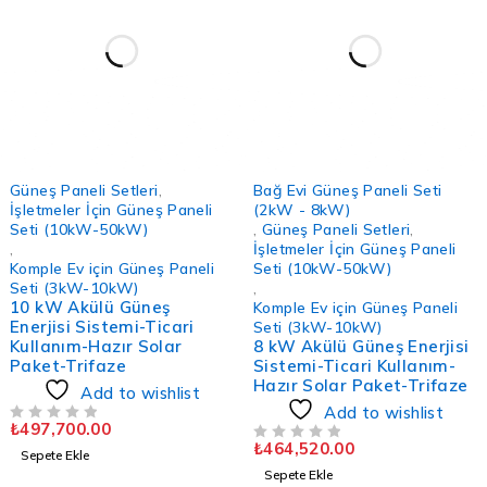
Güneş Paneli Setleri
,
Bağ Evi Güneş Paneli Seti
İşletmeler İçin Güneş Paneli
(2kW - 8kW)
Seti (10kW-50kW)
,
Güneş Paneli Setleri
,
,
İşletmeler İçin Güneş Paneli
Komple Ev için Güneş Paneli
Seti (10kW-50kW)
Seti (3kW-10kW)
,
10 kW Akülü Güneş
Komple Ev için Güneş Paneli
Enerjisi Sistemi-Ticari
Seti (3kW-10kW)
Kullanım-Hazır Solar
8 kW Akülü Güneş Enerjisi
Paket-Trifaze
Sistemi-Ticari Kullanım-
Hazır Solar Paket-Trifaze
Add to wishlist
Add to wishlist
₺
497,700.00
5 ÜZERINDEN
OY ALDI
₺
464,520.00
5 ÜZERINDEN
OY ALDI
Sepete Ekle
Sepete Ekle