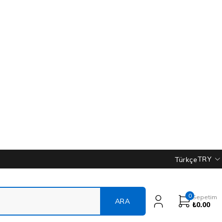
TRY
Türkçe
0
Sepetim
₺
0.00