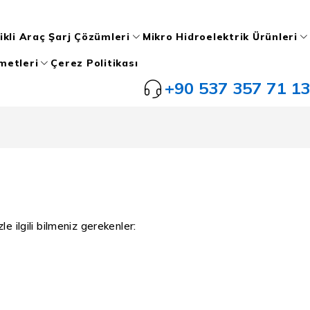
ikli Araç Şarj Çözümleri
Mikro Hidroelektrik Ürünleri
metleri
Çerez Politikası
+90 537 357 71 13
e ilgili bilmeniz gerekenler: