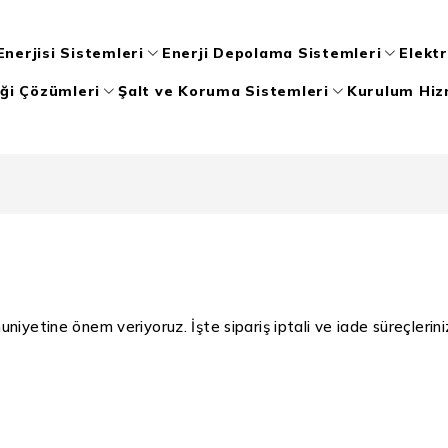
nerjisi Sistemleri
Enerji Depolama Sistemleri
Elektr
iği Çözümleri
Şalt ve Koruma Sistemleri
Kurulum Hiz
iyetine önem veriyoruz. İşte sipariş iptali ve iade süreçlerinizl