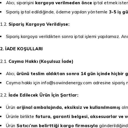
Alıcı, siparişini
kargoya verilmeden önce
iptal etmek ister
Sipariş iptal edildiğinde, ödeme yapılan yöntemle
3-5 iş g
1.2.
Sipariş Kargoya Verildiyse:
Sipariş kargoya verildikten sonra iptal işlemi yapılamaz. An
2. İADE KOŞULLARI
2.1.
Cayma Hakkı (Koşulsuz İade)
Alıcı,
ürünü teslim aldıktan sonra 14 gün içinde hiçbir
Cayma hakkı için info@sowindenergy.com adresine sipariş num
2.2.
İade Edilecek Ürün İçin Şartlar:
Ürün
orijinal ambalajında, eksiksiz ve kullanılmamış
olm
Ürünle birlikte
fatura, garanti belgesi, aksesuarlar ve 
Ürün
Satıcı’nın belirttiği kargo firmasıyla
gönderildiğinde