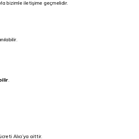
 bizimle iletişime geçmelidir.
nılabilir.
ilir
.
reti Alıcı’ya aittir.