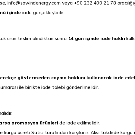
se, info@sowindenergy.com veya +90 232 400 21 78 aracılığıyla
ünü içinde
iade gerçekleştirilir.
cak ürün teslim alındıktan sonra
14 gün içinde iade hakkı
kulla
 gerekçe göstermeden cayma hakkını kullanarak iade edeb
arası ile birlikte iade talebi gönderilmelidir.
alıdır.
varsa promosyon ürünleri
de iade edilmelidir.
 kargo ücreti Satıcı tarafından karşılanır. Aksi takdirde kargo üc