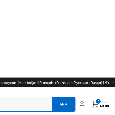
TRY
zərbaycan
(
Azerbaijani
)
Français
(
Fransızca
)
Русский
(
Rusça
)
0
Sepetim
₺
0.00