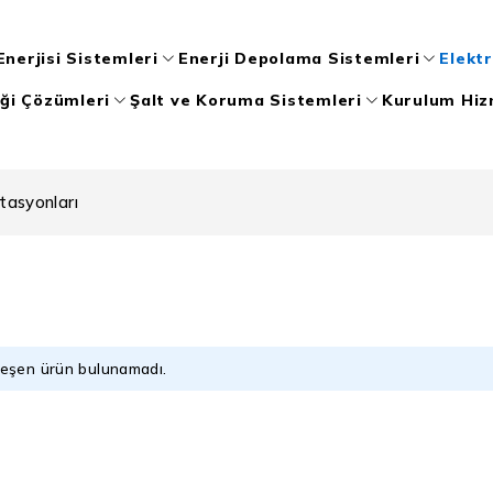
nerjisi Sistemleri
Enerji Depolama Sistemleri
Elektr
iği Çözümleri
Şalt ve Koruma Sistemleri
Kurulum Hiz
stasyonları
leşen ürün bulunamadı.