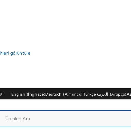
hleri görüntüle
çe
English
(
İngilizce
)
Deutsch
(
Almanca
)
Türkçe
العربية
(
Arapça
)
A