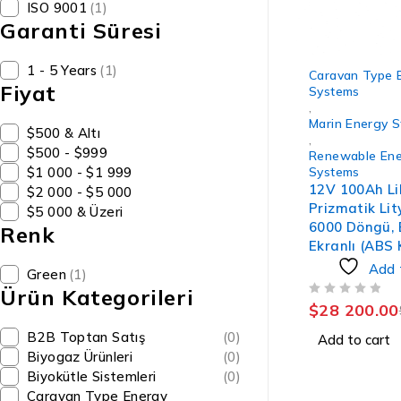
ISO 9001
(1)
Garanti Süresi
-6%
1 - 5 Years
(1)
Caravan Type 
Fiyat
Systems
,
Marin Energy 
$500 & Altı
,
$500 - $999
Renewable Ene
$1 000 - $1 999
Systems
12V 100Ah L
$2 000 - $5 000
Prizmatik Li
$5 000 & Üzeri
6000 Döngü, 
Renk
Ekranlı (ABS
Add 
Green
(1)
Ürün Kategorileri
OUT OF 5
$
28 200.00
B2B Toptan Satış
(0)
Add to cart
Biyogaz Ürünleri
(0)
Biyokütle Sistemleri
(0)
Caravan Type Energy