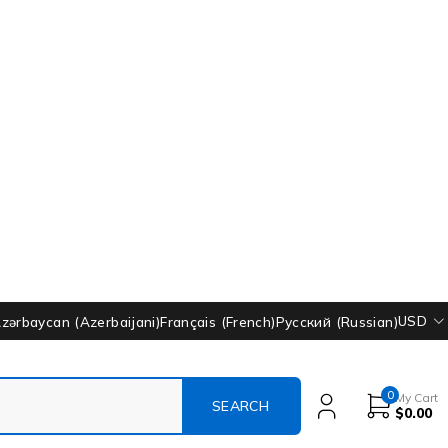
USD
zərbaycan
(
Azerbaijani
)
Français
(
French
)
Русский
(
Russian
)
0
My Cart
$
0.00