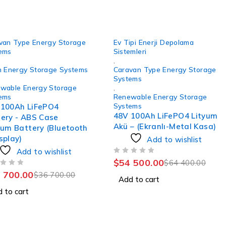
-15%
van Type Energy Storage
Ev Tipi Enerji Depolama
ems
Sistemleri
,
n Energy Storage Systems
Caravan Type Energy Storage
Systems
wable Energy Storage
,
ems
Renewable Energy Storage
Systems
 100Ah LiFePO4
48V 100Ah LiFePO4 Lityum
ery - ABS Case
Akü – (Ekranlı-Metal Kasa)
ium Battery (Bluetooth
splay)
Add to wishlist
Add to wishlist
OUT OF 5
$
54 500.00
$
64 400.00
 700.00
$
36 700.00
Add to cart
 to cart