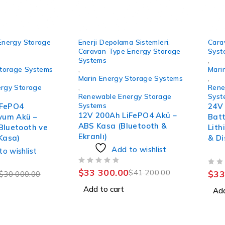
-19%
-8%
Energy Storage
Enerji Depolama Sistemleri
,
Cara
Caravan Type Energy Storage
Syst
Systems
,
Storage Systems
,
Mari
Marin Energy Storage Systems
,
rgy Storage
,
Rene
Renewable Energy Storage
Syst
Systems
iFePO4
24V
12V 200Ah LiFePO4 Akü –
tyum Akü –
Batt
ABS Kasa (Bluetooth &
Bluetooth ve
Lith
Ekranlı)
 Kasa)
& Di
Add to wishlist
to wishlist
OUT OF 5
OUT OF 5
$
33 300.00
$
41 200.00
$
33
$
30 000.00
Add to cart
Add