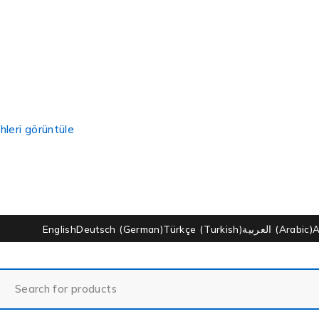
hleri görüntüle
English
Deutsch
(
German
)
Türkçe
(
Turkish
)
العربية
(
Arabic
)
A