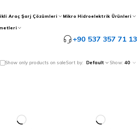
ikli Araç Şarj Çözümleri
Mikro Hidroelektrik Ürünleri
metleri
+90 537 357 71 13
Show only products on sale
Sort by
Default
Show:
40