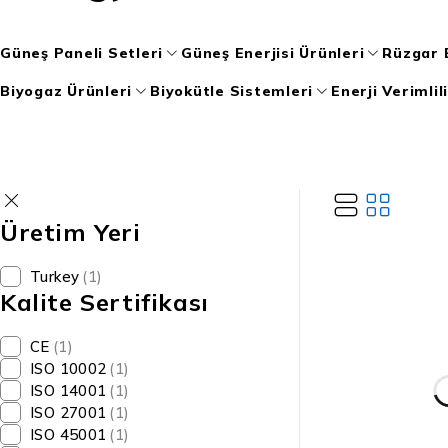
Güneş Paneli Setleri
Güneş Enerjisi Ürünleri
Rüzgar E
Biyogaz Ürünleri
Biyokütle Sistemleri
Enerji Verimlil
Üretim Yeri
Turkey
(1)
Kalite Sertifikası
CE
(1)
ISO 10002
(1)
ISO 14001
(1)
ISO 27001
(1)
ISO 45001
(1)