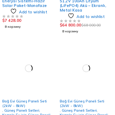
Enerjisi Sistemi-Hazır
51.2V 100Ah Lityum
Solar Paket-Monofaze
(LiFePO4) Akü – Ekranlı,
Metal Kasa
Add to wishlist
Add to wishlist
$
7 428.00
ИЗ 5
$
64 800.00
$
68 000.00
ИЗ 5
В корзину
В корзину
Bağ Evi Güneş Paneli Seti
Bağ Evi Güneş Paneli Seti
(2kW - 8kW)
(2kW - 8kW)
,
Güneş Paneli Setleri
,
,
Güneş Paneli Setleri
,
Komple Ev için Güneş Paneli
Komple Ev için Güneş Paneli