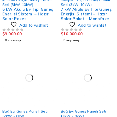
Seti (3kW-10kW)
Seti (3kW-10kW)
6 kW Akülü Ev Tipi Güneş
7 kW Akülü Ev Tipi Güneş
Enerjisi Sistemi – Hazır
Enerjisi Sistemi – Hazır
Solar Paket
Solar Paket – Monofaze
Add to wishlist
Add to wishlist
$
9 000.00
$
10 000.00
ИЗ 5
ИЗ 5
В корзину
В корзину
Bağ Evi Güneş Paneli Seti
Bağ Evi Güneş Paneli Seti
(2kW - 8kW)
(2kW - 8kW)