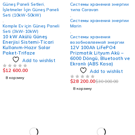
-6%
Güneş Paneli Setleri
,
Системы хранения энергии
İşletmeler İçin Güneş Paneli
типа Caravan
Seti (10kW-50kW)
,
,
Системы хранения энергии
Komple Ev için Güneş Paneli
Marin
Seti (3kW-10kW)
,
10 kW Akülü Güneş
Системы хранения
Enerjisi Sistemi-Ticari
возобновляемой энергии
Kullanım-Hazır Solar
12V 100Ah LiFePO4
Paket-Trifaze
Prizmatik Lityum Akü –
6000 Döngü, Bluetooth ve
Add to wishlist
Ekranlı (ABS Kasa)
$
12 600.00
ИЗ 5
Add to wishlist
В корзину
$
28 200.00
$
30 000.00
ИЗ 5
В корзину