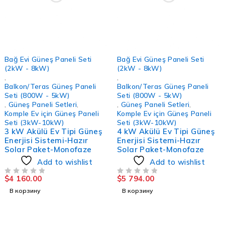
Bağ Evi Güneş Paneli Seti
Bağ Evi Güneş Paneli Seti
(2kW - 8kW)
(2kW - 8kW)
,
,
Balkon/Teras Güneş Paneli
Balkon/Teras Güneş Paneli
Seti (800W - 5kW)
Seti (800W - 5kW)
,
Güneş Paneli Setleri
,
,
Güneş Paneli Setleri
,
Komple Ev için Güneş Paneli
Komple Ev için Güneş Paneli
Seti (3kW-10kW)
Seti (3kW-10kW)
3 kW Akülü Ev Tipi Güneş
4 kW Akülü Ev Tipi Güneş
Enerjisi Sistemi-Hazır
Enerjisi Sistemi-Hazır
Solar Paket-Monofaze
Solar Paket-Monofaze
Add to wishlist
Add to wishlist
$
4 160.00
$
5 794.00
ИЗ 5
ИЗ 5
В корзину
В корзину