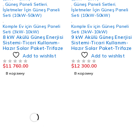
,
Güneş Paneli Setleri
,
,
Güneş Paneli Setleri
,
İşletmeler İçin Güneş Paneli
İşletmeler İçin Güneş Paneli
Seti (10kW-50kW)
Seti (10kW-50kW)
,
,
Komple Ev için Güneş Paneli
Komple Ev için Güneş Paneli
Seti (3kW-10kW)
Seti (3kW-10kW)
8 kW Akülü Güneş Enerjisi
9 kW Akülü Güneş Enerjisi
Sistemi-Ticari Kullanım-
Sistemi-Ticari Kullanım-
Hazır Solar Paket-Trifaze
Hazır Solar Paket-Trifaze
Add to wishlist
Add to wishlist
$
11 760.00
$
12 300.00
ИЗ 5
ИЗ 5
В корзину
В корзину