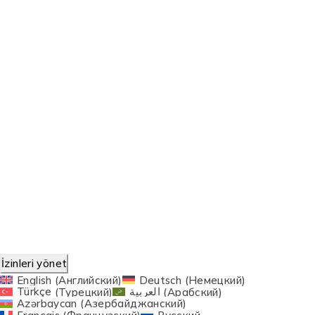
Gizlilik ve Güvenlik Politikası
Üyelik Sözleşmesi
Site Kullanım Şartları
Çerez Politikası
Trend Etiketler:
Продукты для хранения энергии
©2024 Sowind Enerji Sistemleri Tüm Hakları Saklıdır.
Web Tasarım
SEOCode
tarafından yapılmıştır.
İzinleri yönet
English
(
Английский
)
Deutsch
(
Немецкий
)
Türkçe
(
Турецкий
)
العربية
(
Арабский
)
Azərbaycan
(
Азербайджанский
)