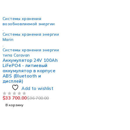
-8%
Системы хранения
возобновляемой энергии
,
Системы хранения энергии
Marin
,
Системы хранения энергии
типа Caravan
Аккумулятор 24V 100Ah
LiFePO4 - литиевый
аккумулятор в корпусе
ABS (Bluetooth и
дисплей)
Add to wishlist
$
33 700.00
$
36 700.00
ИЗ 5
В корзину