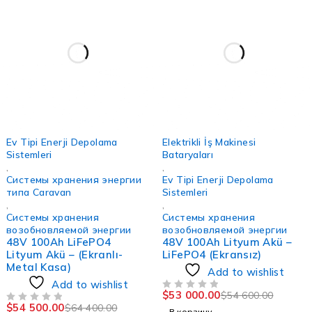
-15%
-3%
Ev Tipi Enerji Depolama
Elektrikli İş Makinesi
Sistemleri
Bataryaları
,
,
Системы хранения энергии
Ev Tipi Enerji Depolama
типа Caravan
Sistemleri
,
,
Системы хранения
Системы хранения
возобновляемой энергии
возобновляемой энергии
48V 100Ah LiFePO4
48V 100Ah Lityum Akü –
Lityum Akü – (Ekranlı-
LiFePO4 (Ekransız)
Metal Kasa)
Add to wishlist
Add to wishlist
$
53 000.00
$
54 600.00
ИЗ 5
$
54 500.00
$
64 400.00
ИЗ 5
В корзину