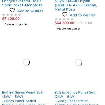
Enerjisi Sistemi-Hazır
51.2V 100Ah Lityum
Solar Paket-Monofaze
(LiFePO4) Akü – Ekranlı,
Metal Kasa
Add to wishlist
Add to wishlist
$
7 428.00
SUR 5
$
64 800.00
$
68 000.00
SUR 5
Ajouter au panier
Ajouter au panier
Bağ Evi Güneş Paneli Seti
Bağ Evi Güneş Paneli Seti
(2kW - 8kW)
(2kW - 8kW)
,
Güneş Paneli Setleri
,
,
Güneş Paneli Setleri
,
Komple Ev için Güneş Paneli
Komple Ev için Güneş Paneli