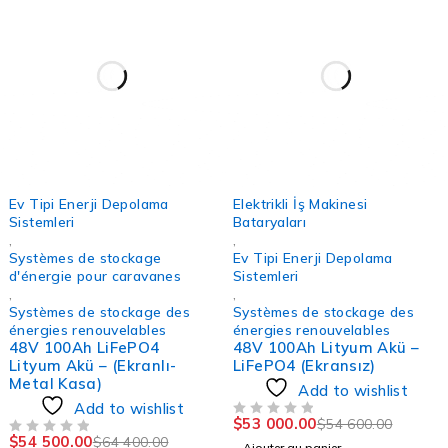
-15%
-3%
Ev Tipi Enerji Depolama
Elektrikli İş Makinesi
Sistemleri
Bataryaları
,
,
Systèmes de stockage
Ev Tipi Enerji Depolama
d'énergie pour caravanes
Sistemleri
,
,
Systèmes de stockage des
Systèmes de stockage des
énergies renouvelables
énergies renouvelables
48V 100Ah LiFePO4
48V 100Ah Lityum Akü –
Lityum Akü – (Ekranlı-
LiFePO4 (Ekransız)
Metal Kasa)
Add to wishlist
Add to wishlist
$
53 000.00
$
54 600.00
SUR 5
$
54 500.00
$
64 400.00
SUR 5
Ajouter au panier