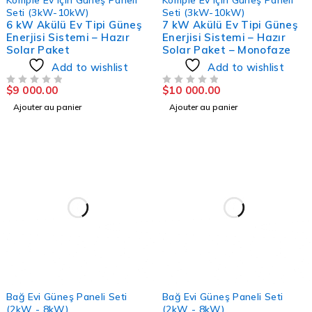
Seti (3kW-10kW)
Seti (3kW-10kW)
6 kW Akülü Ev Tipi Güneş
7 kW Akülü Ev Tipi Güneş
Enerjisi Sistemi – Hazır
Enerjisi Sistemi – Hazır
Solar Paket
Solar Paket – Monofaze
Add to wishlist
Add to wishlist
$
9 000.00
$
10 000.00
SUR 5
SUR 5
Ajouter au panier
Ajouter au panier
Bağ Evi Güneş Paneli Seti
Bağ Evi Güneş Paneli Seti
(2kW - 8kW)
(2kW - 8kW)