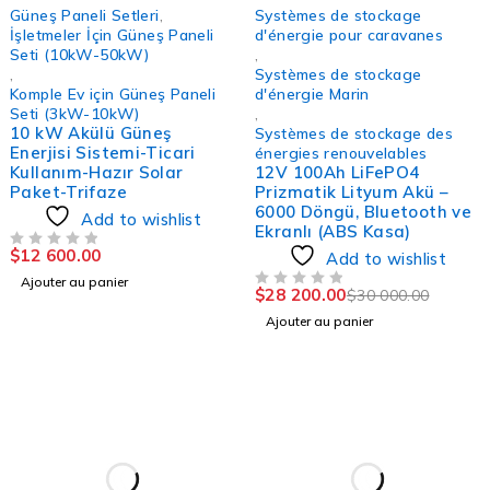
-6%
Güneş Paneli Setleri
,
Systèmes de stockage
İşletmeler İçin Güneş Paneli
d'énergie pour caravanes
Seti (10kW-50kW)
,
,
Systèmes de stockage
Komple Ev için Güneş Paneli
d'énergie Marin
Seti (3kW-10kW)
,
10 kW Akülü Güneş
Systèmes de stockage des
Enerjisi Sistemi-Ticari
énergies renouvelables
Kullanım-Hazır Solar
12V 100Ah LiFePO4
Paket-Trifaze
Prizmatik Lityum Akü –
6000 Döngü, Bluetooth ve
Add to wishlist
Ekranlı (ABS Kasa)
$
12 600.00
SUR 5
Add to wishlist
Ajouter au panier
$
28 200.00
$
30 000.00
SUR 5
Ajouter au panier