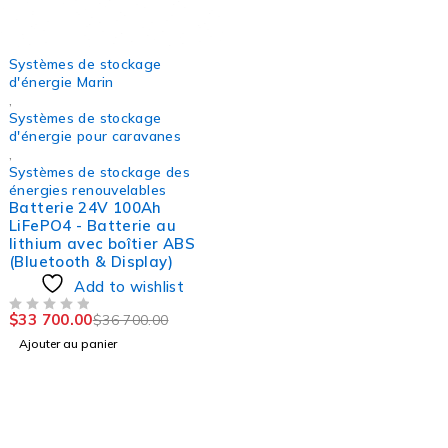
-8%
Systèmes de stockage
d'énergie Marin
,
Systèmes de stockage
d'énergie pour caravanes
,
Systèmes de stockage des
énergies renouvelables
Batterie 24V 100Ah
LiFePO4 - Batterie au
lithium avec boîtier ABS
(Bluetooth & Display)
Add to wishlist
$
33 700.00
$
36 700.00
SUR 5
Ajouter au panier