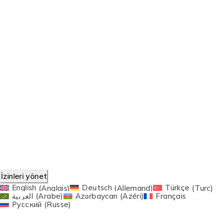
Gizlilik ve Güvenlik Politikası
Üyelik Sözleşmesi
Site Kullanım Şartları
Çerez Politikası
Trend Etiketler:
Produits de stockage d'énergie
©2024 Sowind Enerji Sistemleri Tüm Hakları Saklıdır.
Web Tasarım
SEOCode
tarafından yapılmıştır.
İzinleri yönet
English
(
Anglais
)
Deutsch
(
Allemand
)
Türkçe
(
Turc
)
العربية
(
Arabe
)
Azərbaycan
(
Azéri
)
Français
Русский
(
Russe
)