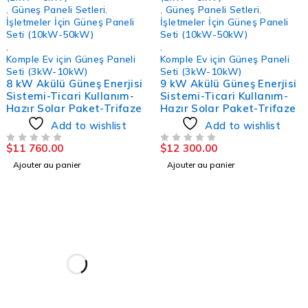
,
Güneş Paneli Setleri
,
,
Güneş Paneli Setleri
,
İşletmeler İçin Güneş Paneli
İşletmeler İçin Güneş Paneli
Seti (10kW-50kW)
Seti (10kW-50kW)
,
,
Komple Ev için Güneş Paneli
Komple Ev için Güneş Paneli
Seti (3kW-10kW)
Seti (3kW-10kW)
8 kW Akülü Güneş Enerjisi
9 kW Akülü Güneş Enerjisi
Sistemi-Ticari Kullanım-
Sistemi-Ticari Kullanım-
Hazır Solar Paket-Trifaze
Hazır Solar Paket-Trifaze
Add to wishlist
Add to wishlist
$
11 760.00
$
12 300.00
SUR 5
SUR 5
Ajouter au panier
Ajouter au panier