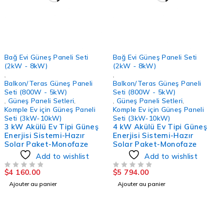
Bağ Evi Güneş Paneli Seti
Bağ Evi Güneş Paneli Seti
(2kW - 8kW)
(2kW - 8kW)
,
,
Balkon/Teras Güneş Paneli
Balkon/Teras Güneş Paneli
Seti (800W - 5kW)
Seti (800W - 5kW)
,
Güneş Paneli Setleri
,
,
Güneş Paneli Setleri
,
Komple Ev için Güneş Paneli
Komple Ev için Güneş Paneli
Seti (3kW-10kW)
Seti (3kW-10kW)
3 kW Akülü Ev Tipi Güneş
4 kW Akülü Ev Tipi Güneş
Enerjisi Sistemi-Hazır
Enerjisi Sistemi-Hazır
Solar Paket-Monofaze
Solar Paket-Monofaze
Add to wishlist
Add to wishlist
$
4 160.00
$
5 794.00
SUR 5
SUR 5
Ajouter au panier
Ajouter au panier