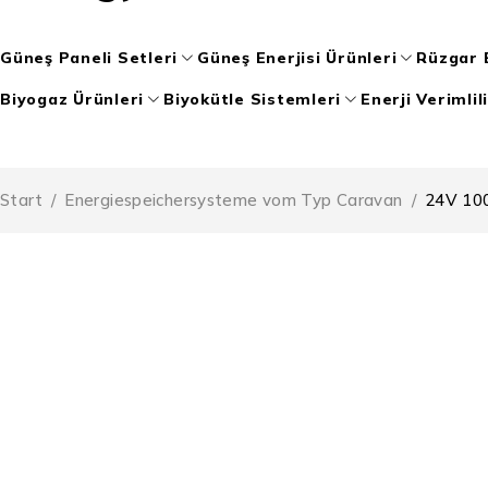
Güneş Paneli Setleri
Güneş Enerjisi Ürünleri
Rüzgar E
Biyogaz Ürünleri
Biyokütle Sistemleri
Enerji Verimlil
Start
/
Energiespeichersysteme vom Typ Caravan
/
24V 100