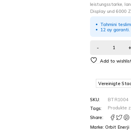
leistungsstarke, l
Display und 6000 Z
Tahmini tesli
12 ay garanti
Add to wishlis
Vereinigte Staa
SKU:
BTR1004
Produkte z
Tags:
Share:
Marke:
Orbit Enerji