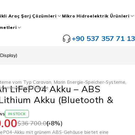
ikli Araç Şarj Çözümleri
Mikro Hidroelektrik Ürünleri
metleri
+90 537 357 71 13
Display)
steme vom Typ Caravan
,
Marin Energie-Speicher-Systeme
,
h LiFePO4 Akku – ABS
r erneuerbare Energie
Lithium Akku (Bluetooth &
ws
IN STOCK
.00
(-
8
%)
$
36 700.00
ePO4-Akku mit grünem ABS-Gehäuse bietet eine