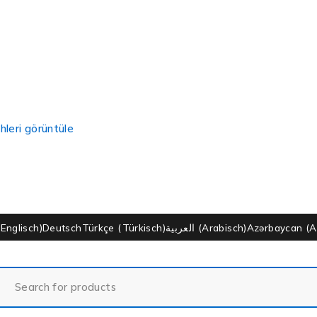
hleri görüntüle
(
Englisch
)
Deutsch
Türkçe
(
Türkisch
)
العربية
(
Arabisch
)
Azərbaycan
(
A