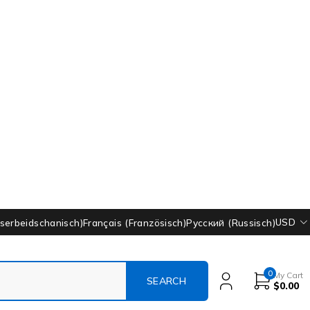
USD
serbeidschanisch
)
Français
(
Französisch
)
Русский
(
Russisch
)
0
My Cart
$
0.00