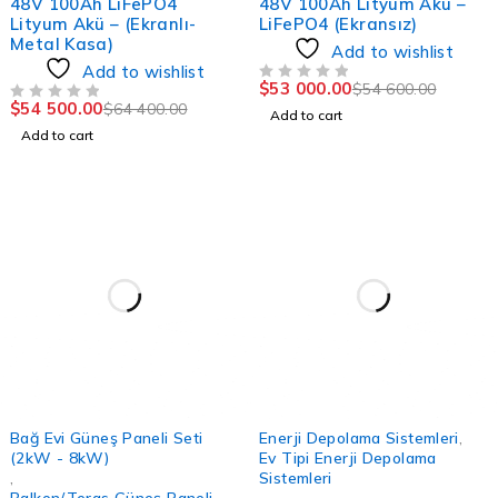
48V 100Ah LiFePO4
48V 100Ah Lityum Akü –
Lityum Akü – (Ekranlı-
LiFePO4 (Ekransız)
Metal Kasa)
Add to wishlist
Add to wishlist
$
53 000.00
$
54 600.00
OUT OF 5
$
54 500.00
$
64 400.00
OUT OF 5
Add to cart
Add to cart
-5%
Bağ Evi Güneş Paneli Seti
Enerji Depolama Sistemleri
,
(2kW - 8kW)
Ev Tipi Enerji Depolama
,
Sistemleri
Balkon/Teras Güneş Paneli
,