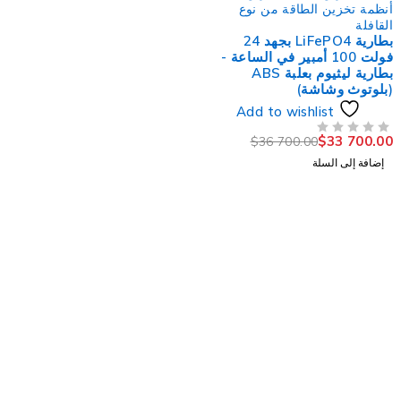
نظمة تخزين الطاقة من نوع
لقافلة
بطارية LiFePO4 بجهد 24
فولت 100 أمبير في الساعة -
بطارية ليثيوم بعلبة ABS
بلوتوث وشاشة)
Add to wishlist
$
33 700.0
$
36 700.00
لتقييم
إضافة إلى السلة
Bize Ulaşı
info@sowindenergy.c
Tb-icon-
Tb-icon-
Tb-
Tb-i
brand-
brand-
icon-
bra
pinterest
instagram
brand-
face
twitter
Kurums