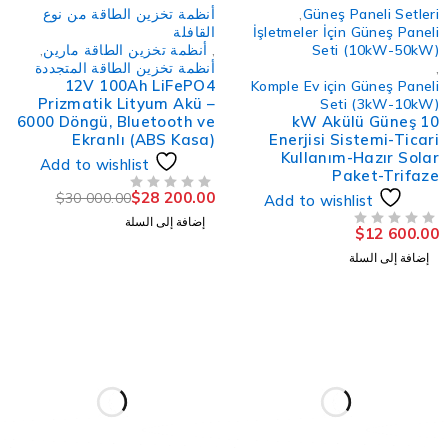
-6%
Güneş Paneli Setler
,
أنظمة تخزين الطاقة من نوع
İşletmeler İçin Güneş Panel
القافلة
Seti (10kW-50kW
,
أنظمة تخزين الطاقة مارين
,
أنظمة تخزين الطاقة المتجددة
12V 100Ah LiFePO4
Komple Ev için Güneş Panel
Prizmatik Lityum Akü –
Seti (3kW-10kW
6000 Döngü, Bluetooth ve
10 kW Akülü Güneş
Ekranlı (ABS Kasa)
Enerjisi Sistemi-Ticar
Kullanım-Hazır Sola
Add to wishlist
Paket-Trifaz
$
28 200.00
$
30 000.00
Add to wishlist
من 5
تم التقييم
إضافة إلى السلة
$
12 600.0
لتقييم
إضافة إلى السلة