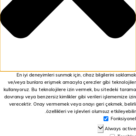
En iyi deneyimleri sunmak için, cihaz bilgilerini saklam
ve/veya bunlara erişmek amacıyla çerezler gibi teknolojil
kullanıyoruz. Bu teknolojilere izin vermek, bu sitedeki tara
davranışı veya benzersiz kimlikler gibi verileri işlememize iz
verecektir. Onay vermemek veya onayı geri çekmek, belir
özellikleri ve işlevleri olumsuz etkileyebili
Fonksiyon
Always acti