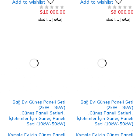
Add to wishlist
Add to wishlist
$
10 000.00
$
9 000.0
لتقييم
من 5
تم التقييم
إضافة إلى السلة
إضافة إلى السلة
Bağ Evi Güneş Paneli Seti
Bağ Evi Güneş Paneli Set
(2kW - 8kW)
(2kW - 8kW
,
Güneş Paneli Setleri
,
,
Güneş Paneli Setleri
İşletmeler İçin Güneş Paneli
İşletmeler İçin Güneş Panel
Seti (10kW-50kW)
Seti (10kW-50kW
,
Komple Ev için Güneş Paneli
Komple Ev için Güneş Panel