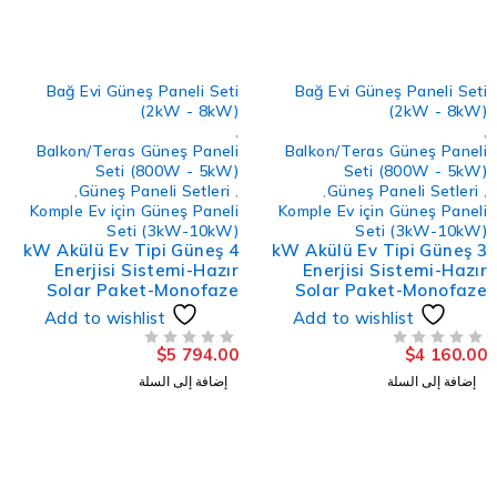
Bağ Evi Güneş Paneli Seti
Bağ Evi Güneş Paneli Set
(2kW - 8kW)
(2kW - 8kW
,
Balkon/Teras Güneş Paneli
Balkon/Teras Güneş Panel
Seti (800W - 5kW)
Seti (800W - 5kW
,
Güneş Paneli Setleri
,
,
Güneş Paneli Setleri
Komple Ev için Güneş Paneli
Komple Ev için Güneş Panel
Seti (3kW-10kW)
Seti (3kW-10kW
4 kW Akülü Ev Tipi Güneş
3 kW Akülü Ev Tipi Güneş
Enerjisi Sistemi-Hazır
Enerjisi Sistemi-Hazı
Solar Paket-Monofaze
Solar Paket-Monofaz
Add to wishlist
Add to wishlist
$
5 794.00
$
4 160.0
لتقييم
من 5
تم التقييم
إضافة إلى السلة
إضافة إلى السلة