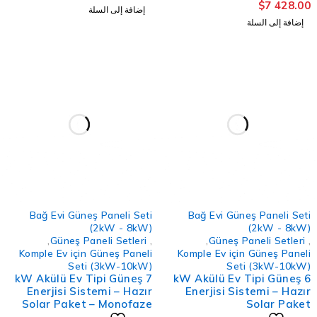
$
7 428.0
لتقييم
إضافة إلى السلة
إضافة إلى السلة
Bağ Evi Güneş Paneli Seti
Bağ Evi Güneş Paneli Set
(2kW - 8kW)
(2kW - 8kW
,
Güneş Paneli Setleri
,
,
Güneş Paneli Setleri
Komple Ev için Güneş Paneli
Komple Ev için Güneş Panel
Seti (3kW-10kW)
Seti (3kW-10kW
7 kW Akülü Ev Tipi Güneş
6 kW Akülü Ev Tipi Güneş
Enerjisi Sistemi – Hazır
Enerjisi Sistemi – Hazı
Solar Paket – Monofaze
Solar Pake