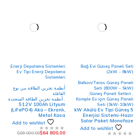
-5%
,
Enerji Depolama Sistemleri
Bağ Evi Güneş Paneli Set
Ev Tipi Enerji Depolama
(2kW - 8kW
Sistemleri
,
Balkon/Teras Güneş Panel
Seti (800W - 5kW
أنظمة تخزين الطاقة من نوع
Güneş Paneli Setleri
,
القافلة
Komple Ev için Güneş Panel
,
أنظمة تخزين الطاقة المتجددة
51.2V 100Ah Lityum
Seti (3kW-10kW
(LiFePO4) Akü – Ekranlı,
5 kW Akülü Ev Tipi Güneş
Metal Kasa
Enerjisi Sistemi-Hazı
Solar Paket-Monofaz
Add to wishlist
Add to wishlist
$
64 800.00
$
68 000.00
من 5
تم التقييم