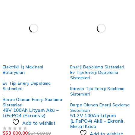
-3%
-5%
Elektrikli İş Makinesi
Enerji Depolama Sistemleri
,
Bataryaları
Ev Tipi Enerji Depolama
,
Sistemleri
Ev Tipi Enerji Depolama
,
Sistemleri
Karvan Tipi Enerji Saxlama
,
Sistemləri
Bərpa Olunan Enerji Saxlama
,
Sistemləri
Bərpa Olunan Enerji Saxlama
48V 100Ah Lityum Akü –
Sistemləri
LiFePO4 (Ekransız)
51.2V 100Ah Lityum
(LiFePO4) Akü – Ekranlı,
Add to wishlist
Metal Kasa
$
53 000.00
$
54 600.00
OUT OF 5
Add to wishlist