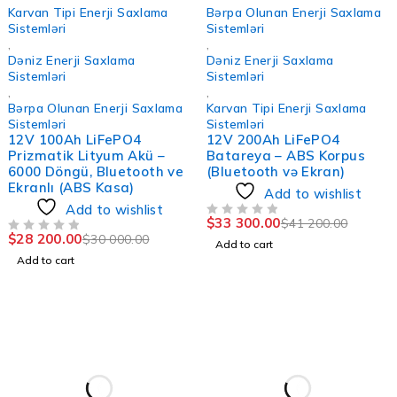
-6%
-19%
Karvan Tipi Enerji Saxlama
Bərpa Olunan Enerji Saxlama
Sistemləri
Sistemləri
,
,
Dəniz Enerji Saxlama
Dəniz Enerji Saxlama
Sistemləri
Sistemləri
,
,
Bərpa Olunan Enerji Saxlama
Karvan Tipi Enerji Saxlama
Sistemləri
Sistemləri
12V 100Ah LiFePO4
12V 200Ah LiFePO4
Prizmatik Lityum Akü –
Batareya – ABS Korpus
6000 Döngü, Bluetooth ve
(Bluetooth və Ekran)
Ekranlı (ABS Kasa)
Add to wishlist
Add to wishlist
$
33 300.00
$
41 200.00
OUT OF 5
$
28 200.00
$
30 000.00
OUT OF 5
Add to cart
Add to cart